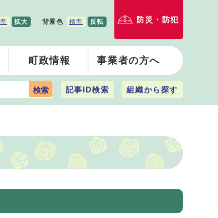
防災・防犯
準
拡大
背景色
標準
反転
町政情報
事業者の方へ
記事ID検索
組織から探す
検索