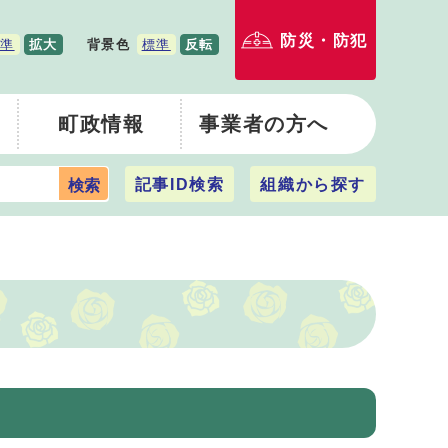
防災・防犯
準
拡大
背景色
標準
反転
町政情報
事業者の方へ
記事ID検索
組織から探す
検索