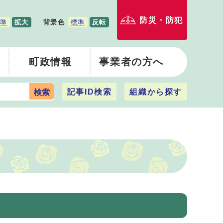
防災・防犯
準
拡大
背景色
標準
反転
町政情報
事業者の方へ
記事ID検索
組織から探す
検索