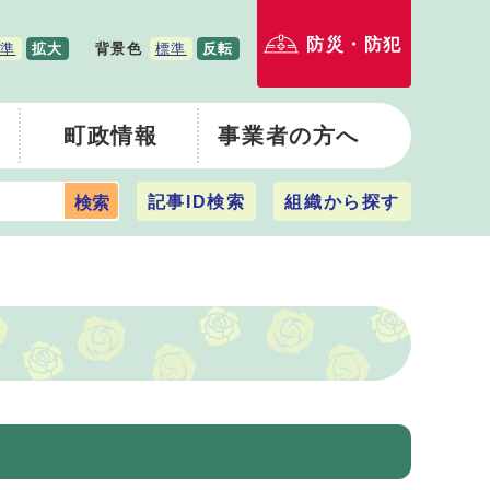
防災・防犯
準
拡大
背景色
標準
反転
町政情報
事業者の方へ
記事ID検索
組織から探す
検索