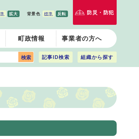
防災・防犯
準
拡大
背景色
標準
反転
町政情報
事業者の方へ
記事ID検索
組織から探す
検索