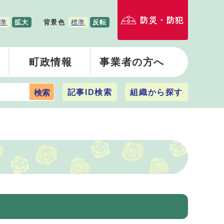
防災・防犯
準
拡大
背景色
標準
反転
町政情報
事業者の方へ
記事ID検索
組織から探す
検索