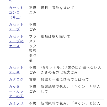
ベ
カセット
不燃
燃料・電池を抜いて
コンロ
ごみ
（卓上）
カセット
不燃
テープ
ごみ
カセット
プラ
紙類は取り除いて
テープの
スチ
ケース
ック
製容
器包
装
カセット
不燃
45リットルポリ袋の口が結べない大
デッキ
ごみ
きさのものは粗大ごみ
カタログ
古紙
雑誌と一緒にひもでしばって
カッタ
不燃
新聞紙等で包み、「キケン」と記入
ー・カッ
ごみ
して
ターの刃
カミソリ
不燃
新聞紙等で包み、「キケン」と記入