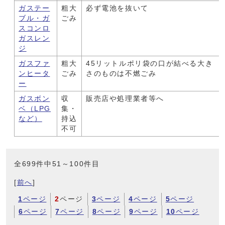
ガステー
粗大
必ず電池を抜いて
ブル・ガ
ごみ
スコンロ
ガスレン
ジ
ガスファ
粗大
45リットルポリ袋の口が結べる大き
ンヒータ
ごみ
さのものは不燃ごみ
ー
ガスボン
収
販売店や処理業者等へ
ベ（LPG
集・
など）
持込
不可
全699件中51～100件目
[
前へ
]
1
ページ
2
ページ
3
ページ
4
ページ
5
ページ
6
ページ
7
ページ
8
ページ
9
ページ
10
ページ