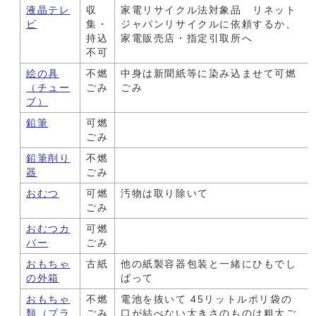
液晶テレ
収
家電リサイクル法対象品 リネット
ビ
集・
ジャパンリサイクルに依頼するか、
持込
家電販売店・指定引取所へ
不可
絵の具
不燃
中身は新聞紙等に染み込ませて可燃
（チュー
ごみ
ごみ
ブ）
鉛筆
可燃
ごみ
鉛筆削り
不燃
器
ごみ
おむつ
可燃
汚物は取り除いて
ごみ
おむつカ
可燃
バー
ごみ
おもちゃ
古紙
他の紙製容器包装と一緒にひもでし
の外箱
ばって
おもちゃ
不燃
電池を抜いて 45リットルポリ袋の
類（プラ
ごみ
口が結べない大きさのものは粗大ご