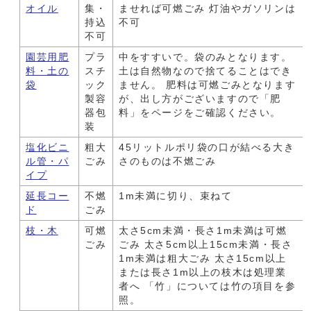
オイル
集・
ませれば可燃ごみ 灯油やガソリンは
持込
不可
不可
園芸用肥
プラ
中をすすいで。袋のみとなります。
料・土の
スチ
土は自然物なので捨てることはでき
袋
ック
ません。 肥料は可燃ごみとなります
製容
が、出し方がございますので「肥
器包
料」をページをご確認ください。
装
塩化ビニ
粗大
45リットルポリ袋の口が結べる大き
ル管・パ
ごみ
さのものは不燃ごみ
イプ
延長コー
不燃
1m未満に切り、束ねて
ド
ごみ
枝・木
可燃
太さ5cm未満・長さ1m未満は可燃
ごみ
ごみ 太さ5cm以上15cm未満・長さ
1m未満は粗大ごみ 太さ15cm以上
または長さ1m以上の枝木は処理業
者へ 「竹」については竹の項目を参
照。