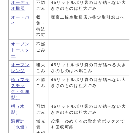
オーディ
不燃
45リットルポリ袋の口が結べない大
オ機器
ごみ
きさのものは粗大ごみ
オートバ
収
廃棄二輪車取扱店か指定取引窓口へ
イ
集・
持込
不可
オーブン
不燃
トースタ
ごみ
ー
オーブン
粗大
45リットルポリ袋の口が結べる大き
レンジ
ごみ
さのものは不燃ごみ
桶（プラ
不燃
45リットルポリ袋の口が結べない大
スチッ
ごみ
きさのものは粗大ごみ
ク・金属
製）
桶（木
可燃
45リットルポリ袋の口が結べない大
製）
ごみ
きさのものは粗大ごみ
温度計
蛍光
役場・ゆめくるの蛍光管ボックスで
（水銀）
管・
も回収可能