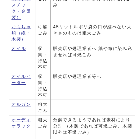
スチッ
み
ク・金属
製）
おもちゃ
可燃
45リットルポリ袋の口が結べない大
類（紙・
ごみ
きさのものは粗大ごみ
木製）
オイル
収
販売店や処理業者へ 紙や布に染み込
集・
ませれば可燃ごみ
持込
不可
オイルヒ
収
販売店や処理業者等へ
ーター
集・
持込
不可
オルガン
粗大
ごみ
オーディ
粗大
分解できるようであれば素材により
オラック
ごみ
分別 （木製であれば可燃ごみ、木製
以外は不燃ごみ）