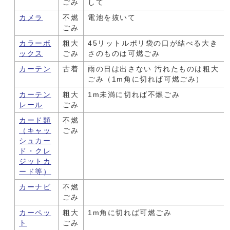
ごみ
して
カメラ
不燃
電池を抜いて
ごみ
カラーボ
粗大
45リットルポリ袋の口が結べる大き
ックス
ごみ
さのものは可燃ごみ
カーテン
古着
雨の日は出さない 汚れたものは粗大
ごみ（1m角に切れば可燃ごみ）
カーテン
粗大
1m未満に切れば不燃ごみ
レール
ごみ
カード類
不燃
（キャッ
ごみ
シュカー
ド・クレ
ジットカ
ード等）
カーナビ
不燃
ごみ
カーペッ
粗大
1m角に切れば可燃ごみ
ト
ごみ