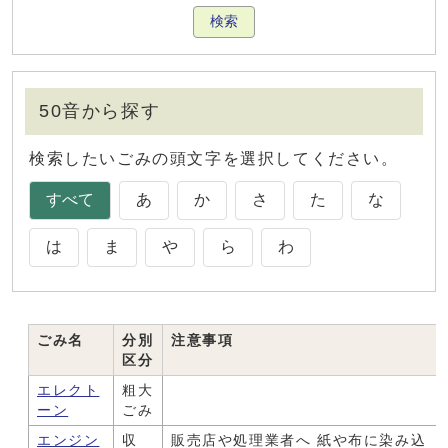
検索
50音から探す
検索したいごみの頭文字を選択してください。
すべて
あ
か
さ
た
な
は
ま
や
ら
わ
ごみ名
ごみ一覧
分別
注意事項
区分
エレクト
粗大
ーン
ごみ
エンジン
収
販売店や処理業者へ 紙や布に染み込