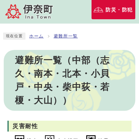
防災・防犯
ホーム
避難所一覧
現在位置
避難所一覧（中部（志
久・南本・北本・小貝
戸・中央・柴中荻・若
榎・大山））
災害耐性