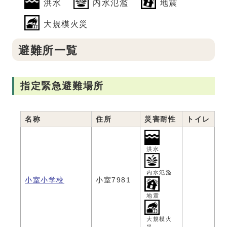
洪水
内水氾濫
地震
大規模火災
避難所一覧
指定緊急避難場所
名称
住所
災害耐性
トイレ
洪水
内水氾濫
小室小学校
小室7981
地震
大規模火