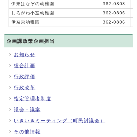
伊奈はなぞの幼稚園
362-0803
しろがね小室幼稚園
362-0806
伊奈栄幼稚園
362-0806
企画課政策企画担当
お知らせ
総合計画
行政評価
行政改革
指定管理者制度
議会・議案
いきいきミーティング（町民討議会）
その他情報