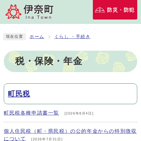
防災・防犯
ホーム
くらし ・手続き
現在位置
税・保険・年金
メインメニュー
町民税
町民税各種申請書一覧
[2026年8月4日]
個人住民税（町・県民税）の公的年金からの特別徴収
について
[2026年7月31日]