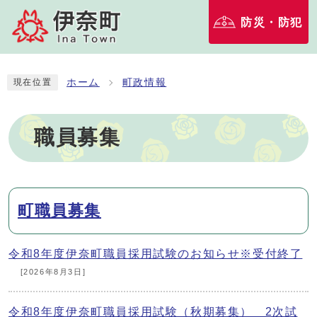
防災・防犯
ホーム
町政情報
現在位置
職員募集
メインメニュー
町職員募集
令和8年度伊奈町職員採用試験のお知らせ※受付終了
[2026年8月3日]
令和8年度伊奈町職員採用試験（秋期募集） 2次試