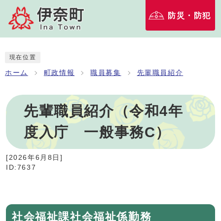
防災・防犯
現在位置
ホーム
町政情報
職員募集
先輩職員紹介
先輩職員紹介（令和4年
度入庁 一般事務C）
[
2026年6月8日
]
ID:7637
社会福祉課社会福祉係勤務