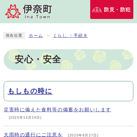
防災・防犯
ホーム
くらし ・手続き
現在位置
安心・安全
メインメニュー
もしもの時に
災害時に備えた食料等の備蓄をお願いします
[2025年12月26日]
大雨時の通行にご注意を
[2025年8月27日]