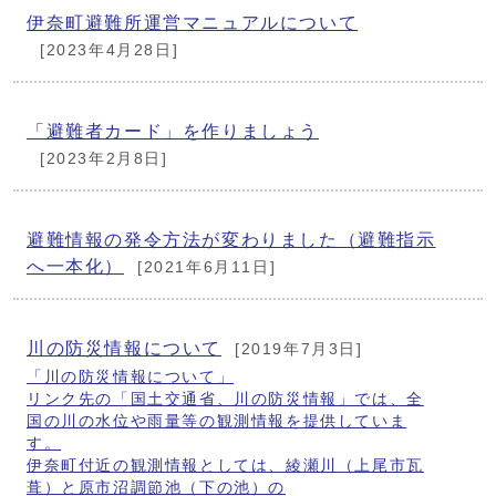
伊奈町避難所運営マニュアルについて
[2023年4月28日]
「避難者カード」を作りましょう
[2023年2月8日]
避難情報の発令方法が変わりました（避難指示
へ一本化）
[2021年6月11日]
川の防災情報について
[2019年7月3日]
「川の防災情報について」
リンク先の「国土交通省、川の防災情報」では、全
国の川の水位や雨量等の観測情報を提供していま
す。
伊奈町付近の観測情報としては、綾瀬川（上尾市瓦
葺）と原市沼調節池（下の池）の