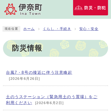
防災・防犯
ホーム
くらし ・手続き
安心・安全
現在位置
防災情報
台風7・8号の接近に伴う注意喚起
[2026年6月26日]
土のうステーション（緊急用土のう置場）をご
利用ください
[2026年6月2日]