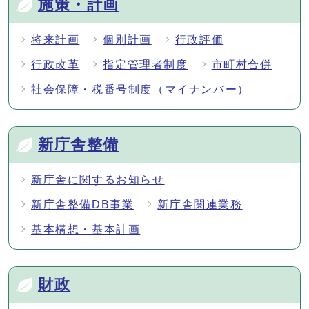
施策・計画
将来計画
個別計画
行政評価
行政改革
指定管理者制度
市町村合併
社会保障・税番号制度（マイナンバー）
新庁舎整備
新庁舎に関するお知らせ
新庁舎整備DB事業
新庁舎関連業務
基本構想・基本計画
財政