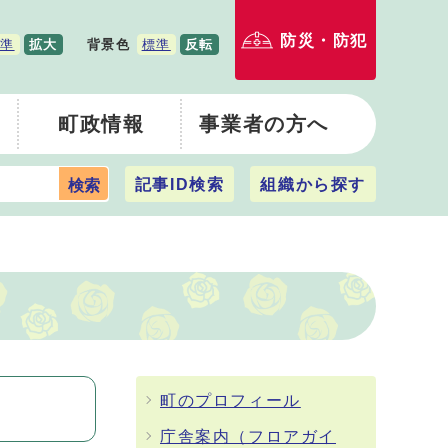
防災・防犯
準
拡大
背景色
標準
反転
町政情報
事業者の方へ
記事ID検索
組織から探す
検索
町のプロフィール
庁舎案内（フロアガイ