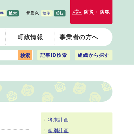
防災・防犯
準
拡大
背景色
標準
反転
町政情報
事業者の方へ
記事ID検索
組織から探す
検索
将来計画
個別計画