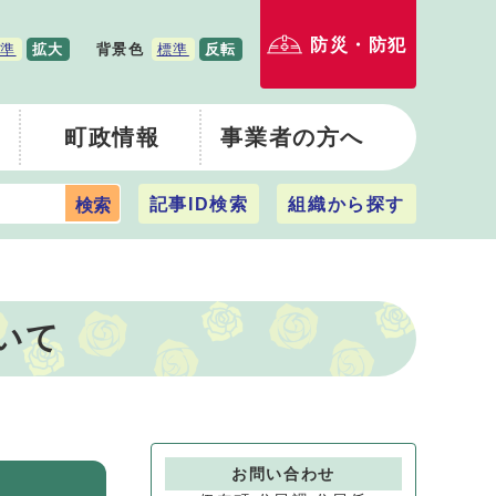
防災・防犯
準
拡大
背景色
標準
反転
町政情報
事業者の方へ
記事ID検索
組織から探す
検索
いて
お問い合わせ