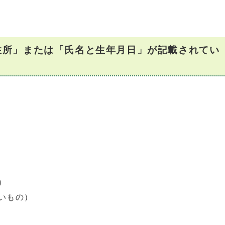
住所」または「氏名と生年月日」が記載されてい
）
）
いもの）