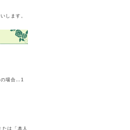
願いします。
の場合…1
または「本人