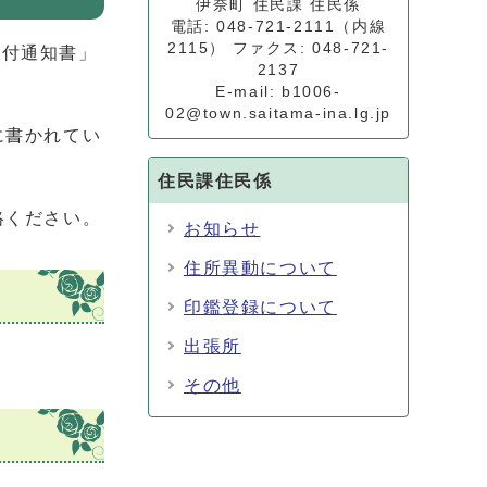
伊奈町 住民課 住民係
電話: 048-721-2111（内線
2115） ファクス: 048-721-
交付通知書」
2137
E-mail: b1006-
02@town.saitama-ina.lg.jp
に書かれてい
住民課住民係
絡ください。
お知らせ
住所異動について
印鑑登録について
出張所
その他