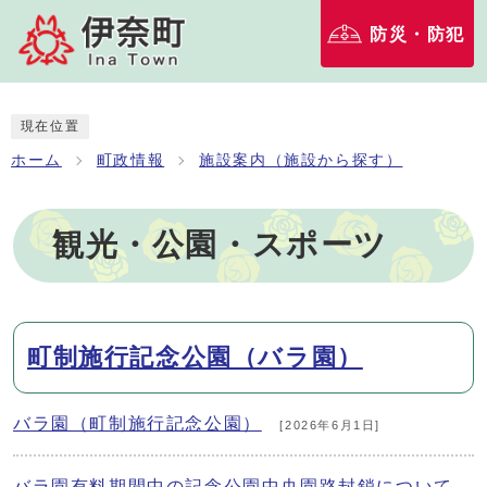
防災・防犯
現在位置
ホーム
町政情報
施設案内（施設から探す）
観光・公園・スポーツ
メインメニュー
町制施行記念公園（バラ園）
バラ園（町制施行記念公園）
[2026年6月1日]
バラ園有料期間中の記念公園中央園路封鎖について