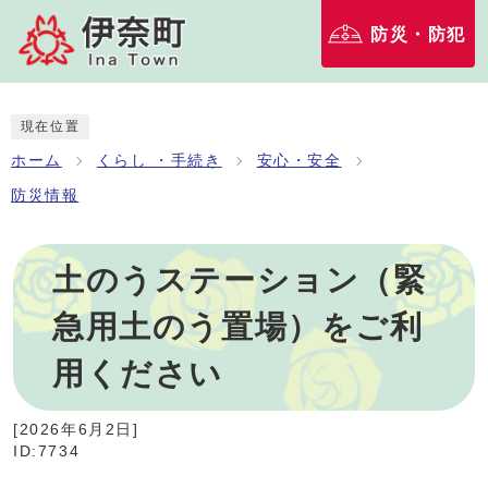
防災・防犯
現在位置
ホーム
くらし ・手続き
安心・安全
防災情報
土のうステーション（緊
急用土のう置場）をご利
用ください
[
2026年6月2日
]
ID:7734