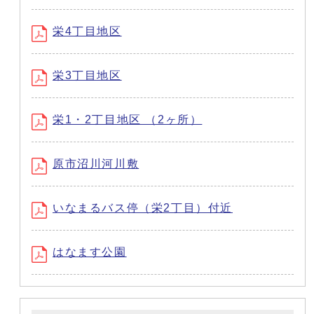
栄4丁目地区
栄3丁目地区
栄1・2丁目地区 （2ヶ所）
原市沼川河川敷
いなまるバス停（栄2丁目）付近
はなます公園