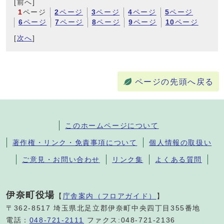
[前へ]
1
ページ
2
ページ
3
ページ
4
ページ
5
ページ
6
ページ
7
ページ
8
ページ
9
ページ
10
ページ
[
次へ
]
ページの先頭へ戻る
このホームページについて
著作権・リンク・免責事項について
個人情報の取扱い
ご意見・お問い合わせ
リンク集
よくある質問
伊奈町役場
【
庁舎案内（フロアガイド）
】
〒362-8517 埼玉県北足立郡伊奈町中央四丁目355番地
電話：
048-721-2111
ファクス:048-721-2136