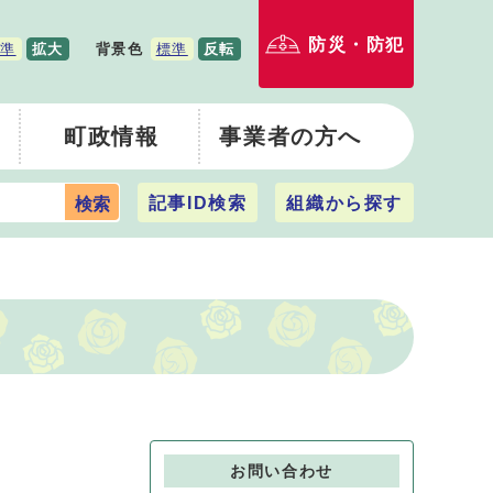
防災・防犯
準
拡大
背景色
標準
反転
町政情報
事業者の方へ
記事ID検索
組織から探す
検索
お問い合わせ