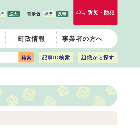
防災・防犯
準
拡大
背景色
標準
反転
町政情報
事業者の方へ
記事ID検索
組織から探す
検索