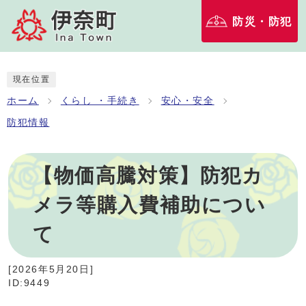
防災・防犯
現在位置
ホーム
くらし ・手続き
安心・安全
防犯情報
【物価高騰対策】防犯カ
メラ等購入費補助につい
て
[
2026年5月20日
]
ID:9449