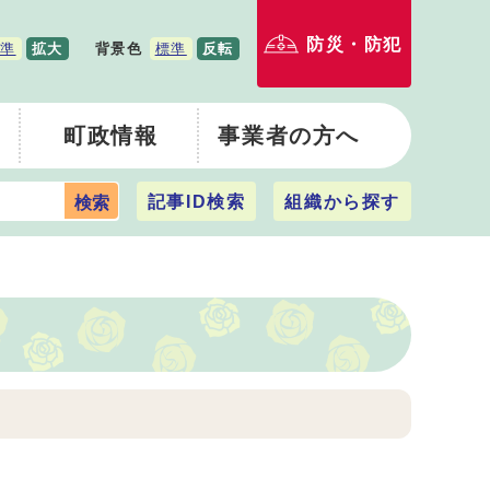
防災・防犯
準
拡大
背景色
標準
反転
町政情報
事業者の方へ
記事ID検索
組織から探す
検索