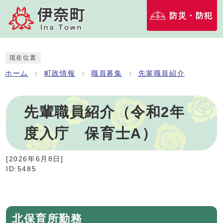
防災・防犯
現在位置
ホーム
町政情報
職員募集
先輩職員紹介
先輩職員紹介（令和2年
度入庁 保育士A）
[
2026年6月8日
]
ID:5485
北保育所勤務