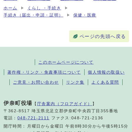
ホーム
くらし ・手続き
手続き（届出・申請・証明）
保健・医療
ページの先頭へ戻る
このホームページについて
著作権・リンク・免責事項について
個人情報の取扱い
ご意見・お問い合わせ
リンク集
よくある質問
伊奈町役場
【
庁舎案内（フロアガイド）
】
〒362-8517 埼玉県北足立郡伊奈町中央四丁目355番地
電話：
048-721-2111
ファクス:048-721-2136
開庁時間：
月曜日から金曜日 午前8時30分から午後5時15分