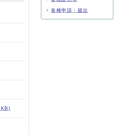
各種申請・届出
KB)
：