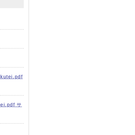
ei.pdf
.pdf サ