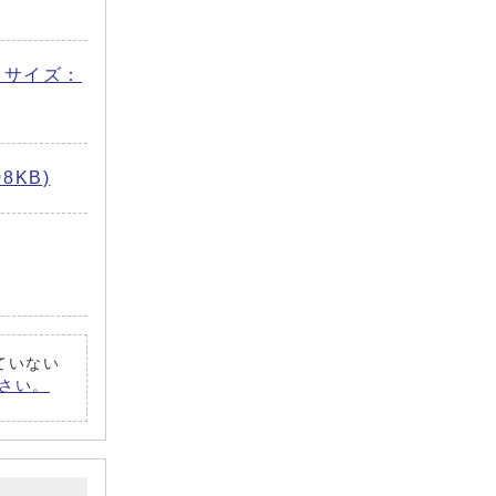
f サイズ：
8KB)
れていない
ださい。