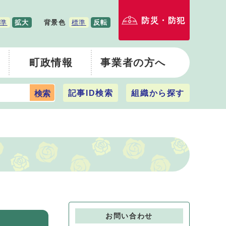
防災・防犯
準
拡大
背景色
標準
反転
町政情報
事業者の方へ
記事ID検索
組織から探す
検索
お問い合わせ