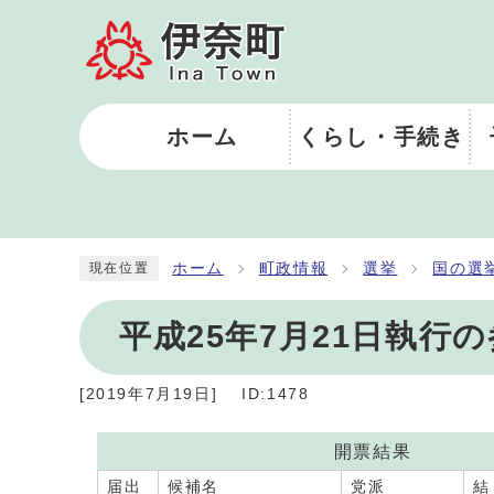
ホーム
くらし・手続き
ホーム
町政情報
選挙
国の選
現在位置
平成25年7月21日執
[
2019年7月19日
]
ID:1478
開票結果
届出
候補名
党派
結