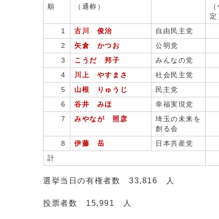
順
（通称）
（
定
1
古川 俊治
自由民主党
2
矢倉 かつお
公明党
3
こうだ 邦子
みんなの党
4
川上 やすまさ
社会民主党
5
山根 りゅうじ
民主党
6
谷井 みほ
幸福実現党
7
みやなが 照彦
埼玉の未来を
創る会
8
伊藤 岳
日本共産党
計
選挙当日の有権者数 33,816 人
投票者数 15,991 人