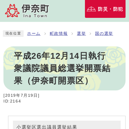
防災・防犯
ホーム
町政情報
選挙
国の選挙
現在位置
平成26年12月14日執行
衆議院議員総選挙開票結
果（伊奈町開票区）
[
2019年7月19日
]
ID:2164
小選挙区選出議員選挙結果