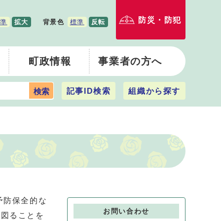
防災・防犯
準
拡大
背景色
標準
反転
町政情報
事業者の方へ
記事ID検索
組織から探す
検索
予防保全的な
お問い合わせ
を図ることを