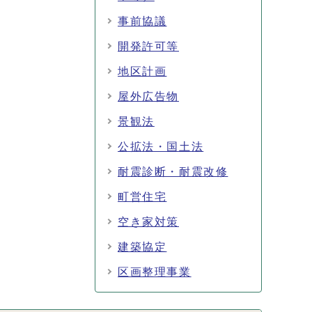
事前協議
開発許可等
地区計画
屋外広告物
景観法
公拡法・国土法
耐震診断・耐震改修
町営住宅
空き家対策
建築協定
区画整理事業