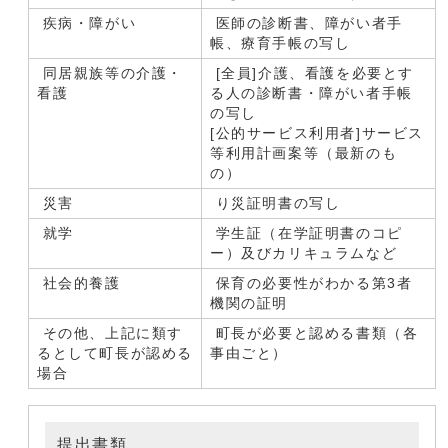
疾病・障がい
医師の診断書、障がい者手
帳、療育手帳の写し
同居親族等の介護・
[全員]介護、看護を必要とす
看護
る人の診断書・障がい者手帳
の写し
[公的サービス利用者]サービス
等利用計画案等（最新のも
の）
災害
り災証明書の写し
就学
学生証（在学証明書のコピ
ー）及びカリキュラムなど
社会的養護
保育の必要性がわかる第3者
機関の証明
その他、上記に類す
町長が必要と認める書類（各
るとして町長が認める
事由ごと）
場合
提出書類