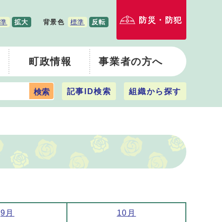
防災・防犯
準
拡大
背景色
標準
反転
町政情報
事業者の方へ
記事ID検索
組織から探す
検索
9月
10月