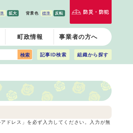
防災・防犯
準
拡大
背景色
標準
反転
町政情報
事業者の方へ
記事ID検索
組織から探す
検索
アドレス」を必ず入力してください。入力が無