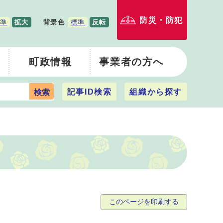
防災・防犯
準
拡大
背景色
標準
反転
町政情報
事業者の方へ
記事ID検索
組織から探す
検索