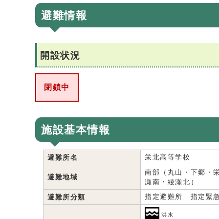
避難情報
開設状況
閉鎖中
施設基本情報
栄北高等学校
避難所名
南部（丸山・下郷・
避難地域
瀬南・綾瀬北）
指定避難所 指定緊
避難所分類
洪水