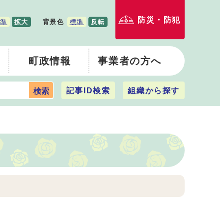
防災・防犯
準
拡大
背景色
標準
反転
町政情報
事業者の方へ
記事ID検索
組織から探す
検索