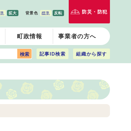
防災・防犯
準
拡大
背景色
標準
反転
町政情報
事業者の方へ
記事ID検索
組織から探す
検索