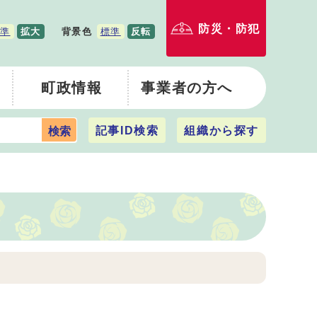
防災・防犯
準
拡大
背景色
標準
反転
町政情報
事業者の方へ
記事ID検索
組織から探す
検索