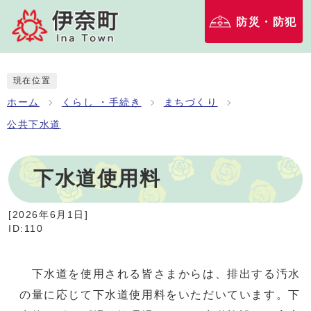
防災・防犯
現在位置
ホーム
くらし ・手続き
まちづくり
公共下水道
下水道使用料
[
2026年6月1日
]
ID:110
下水道を使用される皆さまからは、排出する汚水
の量に応じて下水道使用料をいただいています。下