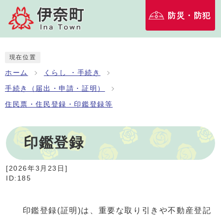
防災・防犯
現在位置
ホーム
くらし ・手続き
手続き（届出・申請・証明）
住民票・住民登録・印鑑登録等
印鑑登録
[
2026年3月23日
]
ID:185
印鑑登録(証明)は、重要な取り引きや不動産登記