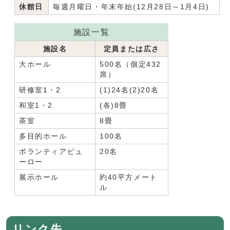
休館日
毎週月曜日・年末年始(12月28日～1月4日)
施設一覧
施設名
定員または広さ
大ホール
500名（個定432
席）
研修室1・2
(1)24名(2)20名
和室1・2
(各)8畳
茶室
8畳
多目的ホール
100名
ボランティアビュ
20名
ーロー
展示ホール
約40平方メート
ル
リンク先