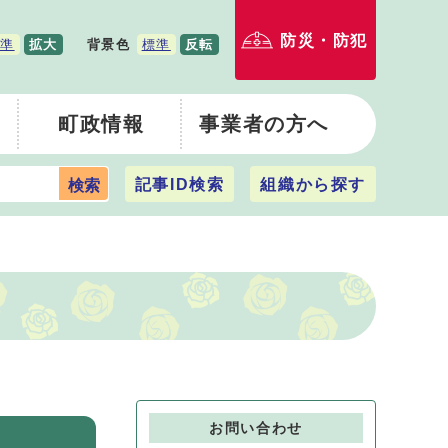
防災・防犯
準
拡大
背景色
標準
反転
町政情報
事業者の方へ
記事ID検索
組織から探す
検索
お問い合わせ