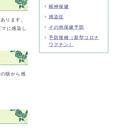
精神保健
感染症
あります。
その他保健予防
ズマに感染し
予防接種（新型コロナ
ワクチン）
の咳から感