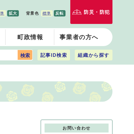
防災・防犯
準
拡大
背景色
標準
反転
町政情報
事業者の方へ
記事ID検索
組織から探す
検索
お問い合わせ