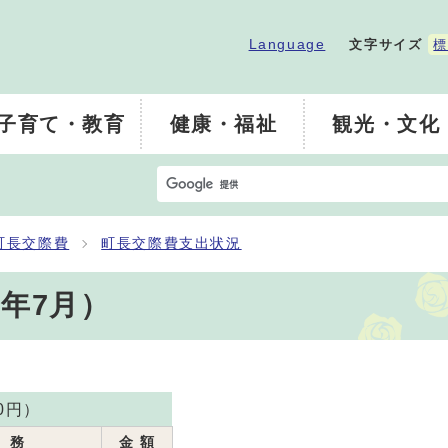
Language
文字サイズ
標
子育て・教育
健康・福祉
観光・文化
町長交際費
町長交際費支出状況
年7月）
0円）
務
金 額