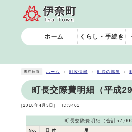
ホーム
くらし・手続き
ホーム
町政情報
町長の部屋
現在位置
町長交際費明細（平成29
[
2018年4月3日
]
ID:3401
町長交際費明細（合計57,00
No.
日 付
用 