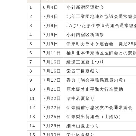
1
6月4日
小針新宿区運動会
2
7月4日
北部工業団地連絡協議会通常総
3
7月9日
JAさいたま伊奈直売組合通常総
4
7月9日
小針内宿区祈祷祭
5
7月9日
伊奈町カラオケ連合会 発足35
6
7月11日
桶川北本伊奈地区医師会との懇
7
7月16日
綾瀬三区夏まつり
8
7月16日
栄四丁目夏祭り
9
7月17日
香典（議会事務局職員の母）
10
7月21日
原水爆禁止平和大行進賛助
11
7月22日
柴中若夏祭り
12
7月22日
伊奈備前守忠次友の会通常総会
13
7月25日
伊奈梨出荷組合（山始め）
14
7月29日
細田山夏まつり
15
7月30日
栄北区夏祭り