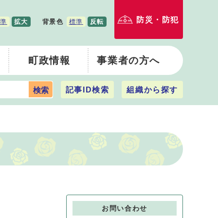
防災・防犯
準
拡大
背景色
標準
反転
町政情報
事業者の方へ
記事ID検索
組織から探す
検索
お問い合わせ