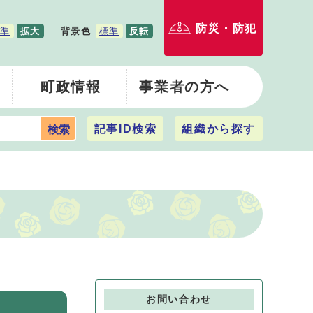
防災・防犯
準
拡大
背景色
標準
反転
町政情報
事業者の方へ
記事ID検索
組織から探す
検索
お問い合わせ