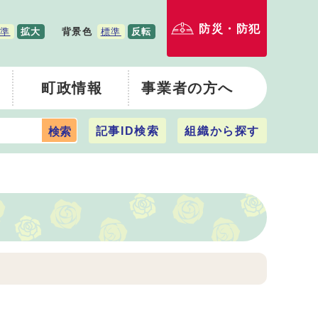
防災・防犯
準
拡大
背景色
標準
反転
町政情報
事業者の方へ
記事ID検索
組織から探す
検索