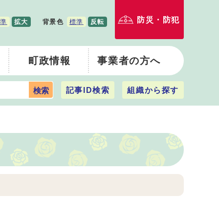
防災・防犯
準
拡大
背景色
標準
反転
町政情報
事業者の方へ
記事ID検索
組織から探す
検索