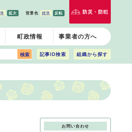
防災・防犯
準
拡大
背景色
標準
反転
町政情報
事業者の方へ
記事ID検索
組織から探す
検索
お問い合わせ