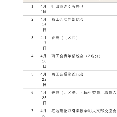
1
4月
行田市さくら祭り
4日
2
4月
商工会女性部総会
16
日
3
4月
香典（元区長）
17
日
4
4月
商工会青年部総会（2名分）
18
日
5
4月
商工会通常総代会
22
日
6
4月
香典（元区長、元民生委員、職員の
25
日
7
4月
宅地建物取引業協会彩央支部交流会
28