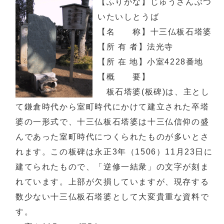
【ふりがな】じゅうさんぶつ
いたいしとうば
【名 称】十三仏板石塔婆
【所 有 者】法光寺
【所 在 地】小室4228番地
【概 要】
板石塔婆(板碑)は、主とし
て鎌倉時代から室町時代にかけて建立された卒塔
婆の一形式で、十三仏板石塔婆は十三仏信仰の盛
んであった室町時代につくられたものが多いとさ
れます。この板碑は永正3年（1506）11月23日に
建てられたもので、「逆修一結衆」の文字が刻ま
れています。上部が欠損していますが、現存する
数少ない十三仏板石塔婆として大変貴重な資料で
す。