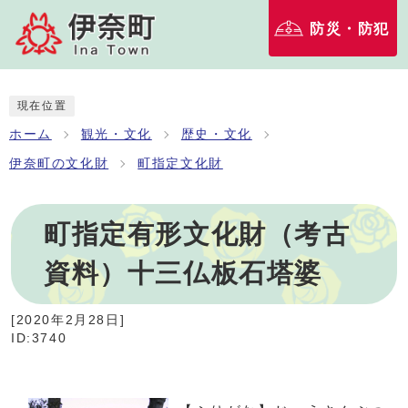
防災・防犯
現在位置
ホーム
観光・文化
歴史・文化
伊奈町の文化財
町指定文化財
町指定有形文化財（考古
資料）十三仏板石塔婆
[
2020年2月28日
]
ID:3740